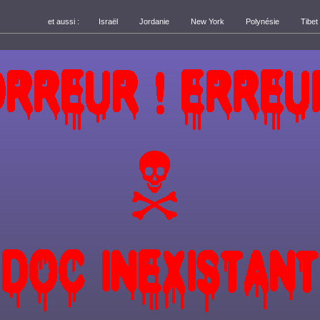
et aussi :
Israël
Jordanie
New York
Polynésie
Tibet